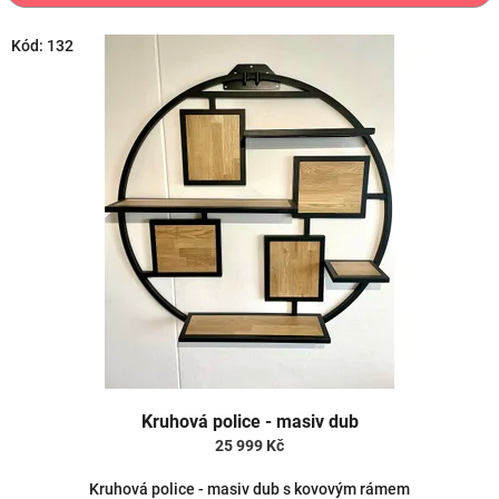
r
o
V
Kód:
132
d
ý
u
p
k
i
t
s
ů
p
r
o
d
u
k
t
ů
Kruhová police - masiv dub
25 999 Kč
Kruhová police - masiv dub s kovovým rámem