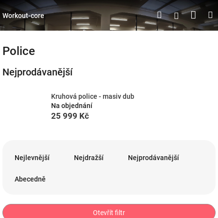
Přejít
Náku
Hledat
M
Přihlášen
na
Workout-core
obsah
koší
Police
Nejprodávanější
Kruhová police - masiv dub
Na objednání
25 999 Kč
Ř
a
Nejlevnější
Nejdražší
Nejprodávanější
z
e
Abecedně
n
í
p
Otevřít filtr