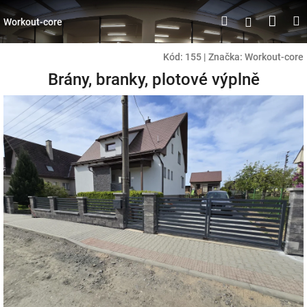
Přejít
Náku
Hledat
M
Přihlášen
na
Workout-core
obsah
koší
Kód:
155
|
Značka:
Workout-core
Brány, branky, plotové výplně