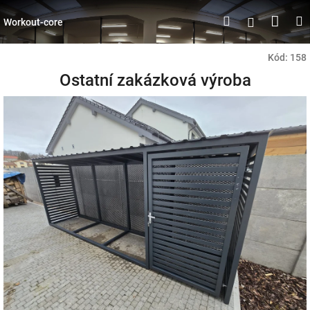
Přejít
Náku
Hledat
M
Přihlášen
na
Workout-core
obsah
koší
Kód:
158
Ostatní zakázková výroba