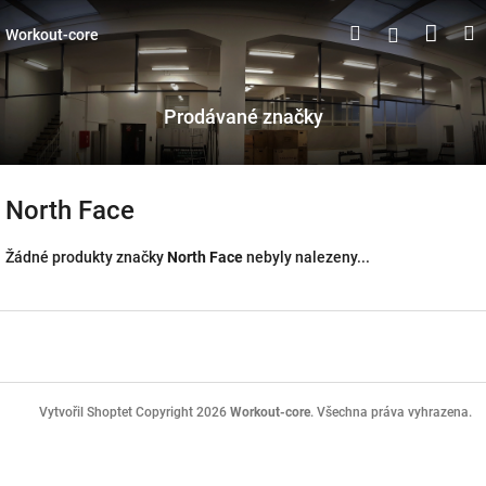
Přejít
Náku
Hledat
M
Přihlášen
na
Workout-core
obsah
koší
Prodávané značky
North Face
Žádné produkty značky
North Face
nebyly nalezeny...
Z
á
p
a
t
Copyright 2026
Workout-core
. Všechna práva vyhrazena.
Vytvořil Shoptet
í