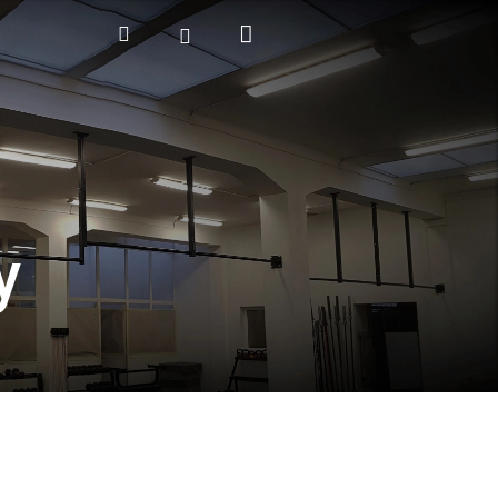
Nákupní
Hledat
Přihlášení
košík
y