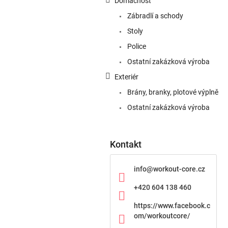
Domácnost
Zábradlí a schody
Stoly
Police
Ostatní zakázková výroba
Exteriér
Brány, branky, plotové výplně
Ostatní zakázková výroba
Kontakt
info
@
workout-core.cz
+420 604 138 460
https://www.facebook.c
om/workoutcore/