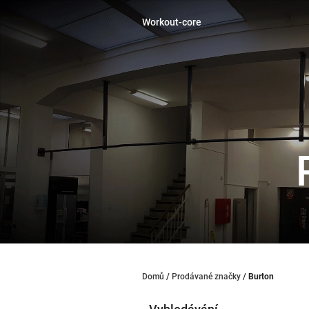
Přejít
na
Workout-core
obsah
Domů
/
Prodávané značky
/
Burton
P
o