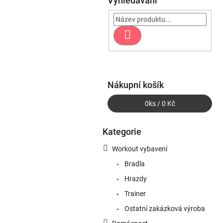
Vyhledávání
s
t
r
Hledat
a
n
n
í
p
Nákupní košík
a
0
ks /
0 Kč
n
e
l
Kategorie
Přeskočit
kategorie
Workout vybavení
Bradla
Hrazdy
Trainer
Ostatní zakázková výroba