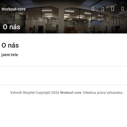
Přejít
Náku
Hledat
M
Přihlášen
na
Workout-core
obsah
koší
O nás
O nás
jsem tele
Z
á
p
a
t
Copyright 2026
Workout-core
. Všechna práva vyhrazena.
Vytvořil Shoptet
í